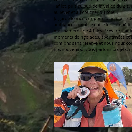
Tafilet, puis au sud de la vallée du Z
au lever et au coucher du soleil.
Je garde le meilleur pour la fin qui re
ambiance complice entre les compétiteur
ma chambrée de 4 filles. Mes trois au
moments de rigolades, spontanées et aut
confions sans réserve et nous nous co
nos souvenirs. Nous parlons projets,