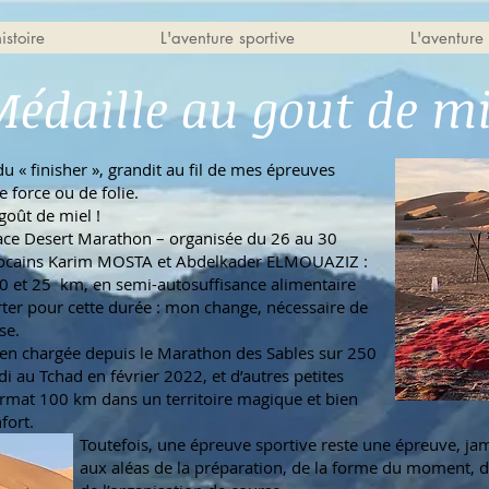
istoire
L'aventure sportive
L'aventure 
édaille au gout de mi
u « finisher », grandit au fil de mes épreuves
e force ou de folie.
goût de miel !
 Race Desert Marathon – organisée du 26 au 30
rocains Karim MOSTA et Abdelkader ELMOUAZIZ :
30 et 25 km, en semi-autosuffisance alimentaire
ter pour cette durée : mon change, nécessaire de
se.
en chargée depuis le Marathon des Sables sur 250
i au Tchad en février 2022, et d’autres petites
rmat 100 km dans un territoire magique et bien
fort.
Toutefois, une épreuve sportive reste une épreuve, ja
aux aléas de la préparation, de la forme du moment, 