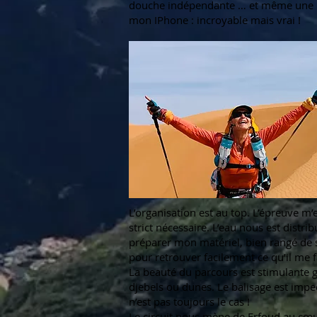
douche indépendante … et même une pr
mon IPhone : incroyable mais vrai !
L’organisation est au top. L’épreuve m’
strict nécessaire. L’eau nous est distr
préparer mon matériel, bien rangé de 
pour retrouver facilement ce qu’il me 
La beauté du parcours est stimulante gr
djebels ou dunes. Le balisage est impecc
n’est pas toujours le cas !
Le circuit nous mène de Erfoud au cœur