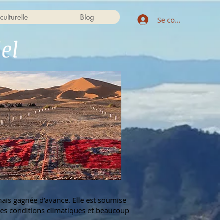
culturelle
Blog
Se connecter
el
mais gagnée d’avance. Elle est soumise
des conditions climatiques et beaucoup