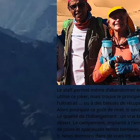
Le staff permet même d’abandonner en c
utilisé ce joker, mais trouve le princi
l’ultratrail … ou à des blessés de récu
Alors pourquoi ce goût de miel, si sav
La qualité de l’hébergement : un vrai 
désert. Le campement, implanté à l’ann
de jolies et spacieuses tentes berbères,
!). Nous dormons dans de vrais lits ave