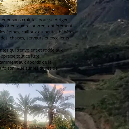
ner sans craintes pour se diriger
apis orientaux recouvrent entièrement
es épines, cailloux ou petites bébêtes.
ndes, chaises, serveurs et excellents
ntes qui s’envolent et rodée aux
pprécie tout ce luxe.
notamment aux abords de la
 à foison, vue sur les dunes de