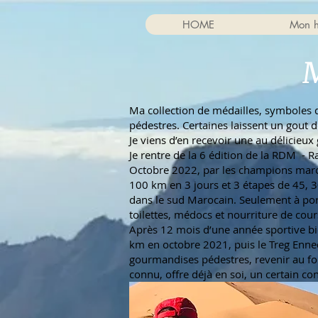
HOME
Mon h
M
Ma collection de médailles, symboles d
pédestres. Certaines laissent un gout d
Je viens d’en recevoir une au délicieux 
Je rentre de la 6 édition de la RDM -
Octobre 2022, par les champions ma
100 km en 3 jours et 3 étapes de 45, 
dans le sud Marocain. Seulement à por
toilettes, médocs et nourriture de cour
Après 12 mois d’une année sportive bi
km en octobre 2021, puis le Treg Enned
gourmandises pédestres, revenir au fo
connu, offre déjà en soi, un certain con