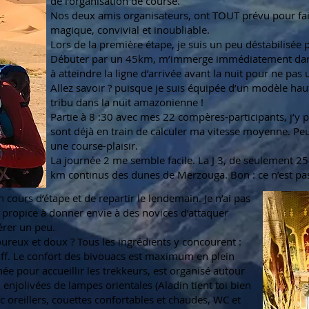
de l’organisation de course.
Nos deux amis organisateurs, ont TOUT prévu pour fai
magique, convivial et inoubliable.
Lors de la première étape, je suis un peu déstabilisée p
Débuter par un 45km, m’immerge immédiatement dans 
à atteindre la ligne d’arrivée avant la nuit pour ne pas
Allez savoir ? puisque je suis équipée d’un modèle ha
tribu dans la nuit amazonienne !
Partie à 8 :30 avec mes 22 compères-participants, j’y pa
sont déjà en train de calculer ma vitesse moyenne. Peu
une course-plaisir.
La journée 2 me semble facile. La J 3, de seulement 25
km continus des dunes de Merzouga. Bon : ce n’est pa
ours d’étape et de repartir le lendemain. Je n’ai pas
pe propice à donner envie à des novices d‘attaquer
pérer un peu.
oureux et doux ? Tous les ingrédients y concourent :
kiff. Le confort des bivouacs est maximum en plein
ée pour accueillir les trekkeurs, est organisé autour
 enjolivées de lampes orientales (Aladin tient toi bien
c oreillers, couettes confortables et chaudes, WC et