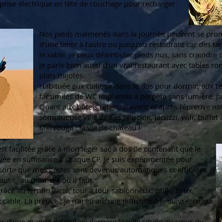
ise électrique en tête de couchage pour recharger
Nos pieds malmenés dans la journée peuvent se prome
d’une tente à l’autre ou jusqu’au restaurant car des t
le sable. Je peux déambuler pieds nus, sans craindre d
Je parle bien aussi d’un vrai restaurant avec tables ro
plats mijotés.
Habituée aux cailloux dans le dos pour dormir, aux te
facsimilés de WC implantés à perpète sans lumière. J’a
Quant aux hôtels retenus, avant et après l’épreuve 
somptueuse ville de Fès : Piscine, jacuzzi, wifi, buffet
Merzouga : la vie de château !
est facilitée grâce à mon léger sac à dos ne contenant que le
ibuée en suffisance à chaque CP. Je suis expérimentée pour
sorte que mes gestes sont devenus automatiques et efficaces
faut … au moment où il faut.
âce au terrain varié, tour à tour sablonneux, caillouteux,
able. La preuve : je n’ai eu aucune difficulté à le suivre, ce qui
 d’une grande palmeraie derrière la ville située au cœur du