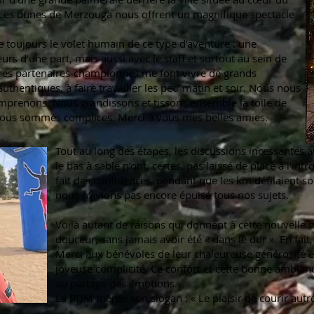
iz. Les dunes de Merzouga nous offrent un magnifique spectacle
ste toujours le volet humain de ce type d’aventure : une
s d’une part, mais aussi avec le staff et surtout au sein de
tres partenaires-championnes me font vivre de grands
hentiques, à faire travailler les pec’ matin et soir. Nous nous
mprenons. Nous grandissons et tissons ensemble la toile de
 nous sommes complices. Merci à vous mes belles amies.
Tout au long des étapes, les discussions incessantes 
le bas à sable n’ont, certes, pas laissé de place à l’in
fait des confidences, pendant que les km défilaient sou
nous n’avions pas encore épuisé tous nos sujets.
Voilà autant de raisons qui donnent à cette nouvelle m
douceur, sans jamais avoir été « dans le dur ». En fait,
Merci aux bénévoles de leur chaleureuse générosité et 
joyeuse complicité. Ce confort et cette bonne ambian
au partage des émotions.
La RDM mérite son slogan : « Le plaisir de courir autr