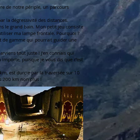
re de notre périple, un parcours
ar la dégressivité des distances.
le grand bain. Mon petit jeu consiste
 utiliser ma lampe frontale. Pourquoi ?
ut de gamme qui pourrait guider une
rviens tout juste ! J’en connais qui
 importe, puisque je vous dis que c’est
km, est durcie par la traversée sur 10
s 200 km non plus !