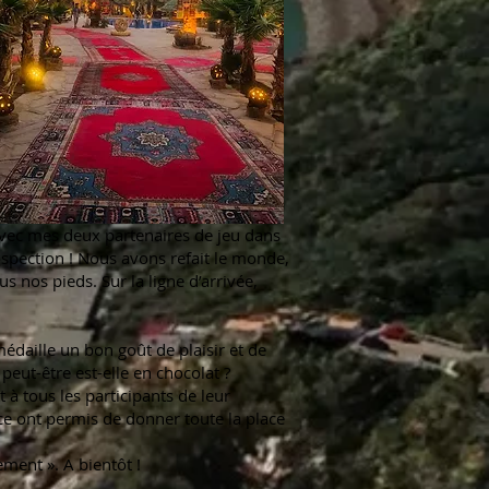
avec mes deux partenaires de jeu dans
trospection ! Nous avons refait le monde,
s nos pieds. Sur la ligne d’arrivée,
édaille un bon goût de plaisir et de
 peut-être est-elle en chocolat ?
à tous les participants de leur
ce ont permis de donner toute la place
ement ». A bientôt !