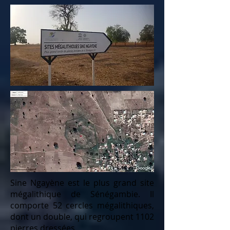
Sine Ngayène est le plus grand site
mégalithique de Sénégambie. Il
comporte 52 cercles mégalithiques,
dont un double, qui regroupent 1102
pierres dressées.