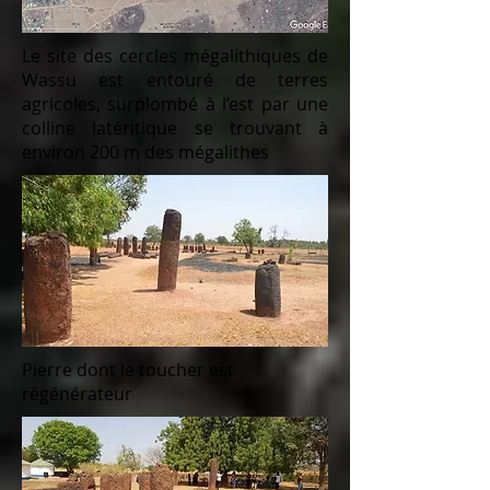
Le site des cercles mégalithiques de
Wassu est entouré de terres
agricoles, surplombé à l’est par une
colline latéritique se trouvant à
environ 200 m des mégalithes
Pierre dont le toucher est
régénérateur