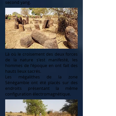
second yang.
Là où le croisement des deux forces
de la nature s'est manifesté, les
hommes de l'époque en ont fait des
hauts lieux sacrés.
Les mégalithes de la zone
Sénégambie ont été placés sur des
endroits présentant la même
configuration électromagnétique.