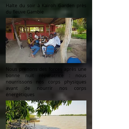
Halte du soir à Kairoh Garden près
du fleuve Gambie
Nous prenons des forces après une
bonne nuit réparatrice : nous
nourrissons nos corps physiques
avant de nourrir nos corps
énergétiques