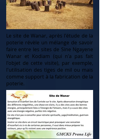
Le site de Wanar, après l'étude de la
poterie révèle un mélange de savoir
faire entre les sites de Sine Ngayene
Wanar et Kodiam (qui n'a pas fait
l'objet de cette visite), par exemple,
l'utilisation des tiges de mil ou mais
comme support à la fabrication de la
poterie.