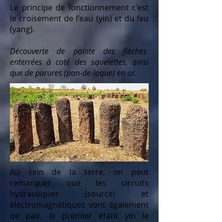
Le principe de fonctionnement c'est
le croisement de l'eau (yin) et du feu
(yang).
Découverte de pointe des flèches
enterrées à coté des squelettes, ainsi
que de parures (pan-de-loque) en or.
Au sein de la terre, on peut
remarquer que les circuits
hydrauliques (source) et
électromagnétiques vont également
de pair, le premier étant yin le