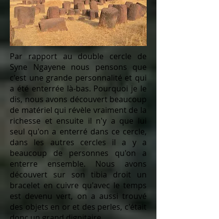
Par rapport au double cercle de
Syne Ngayene nous pensons que
c'est une grande personnalité et qui
a été enterrée là-bas. Pourquoi je le
dis, nous avons découvert beaucoup
de matériel qui révèle vraiment de la
richesse et ensuite il n'y a que lui
seul qu'on a enterré dans ce cercle,
dans les autres cercles il a y a
beaucoup de personnes qu'on a
enterre ensemble. Nous avons
découvert sur son tibia droit un
bracelet en cuivre qu'avec le temps
est devenu vert, on a aussi trouvé
des objets en or et des perles, c'était
donc un grand dignitaire.