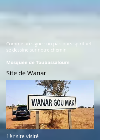
Comme un signe : un parcours spirituel
se dessine sur notre chemin
Mosquée de Toubassaloum
Site de Wanar
1èr site visité